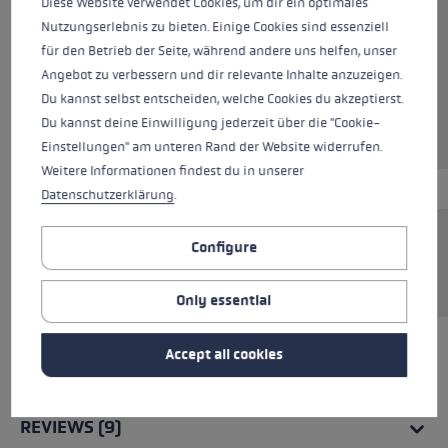
Diese Website verwendet Cookies, um dir ein optimales
Nutzungserlebnis zu bieten. Einige Cookies sind essenziell
für den Betrieb der Seite, während andere uns helfen, unser
Colours
black
Angebot zu verbessern und dir relevante Inhalte anzuzeigen.
Du kannst selbst entscheiden, welche Cookies du akzeptierst.
Du kannst deine Einwilligung jederzeit über die "Cookie-
Einstellungen" am unteren Rand der Website widerrufen.
Weitere Informationen findest du in unserer
Datenschutzerklärung
.
Configure
Basket for all threaded LEKI tips. Tool-less
replacement.
Only essential
Accept all cookies
ALL FEATURES
REVIEWS (9)