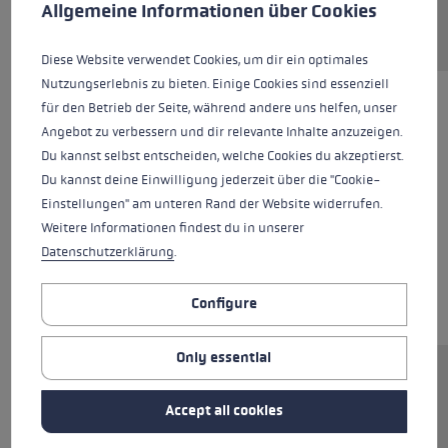
This website uses cookies to give you the best possible experience. Some c
Allgemeine Informationen über Cookies
Diese Website verwendet Cookies, um dir ein optimales
Nutzungserlebnis zu bieten. Einige Cookies sind essenziell
für den Betrieb der Seite, während andere uns helfen, unser
Angebot zu verbessern und dir relevante Inhalte anzuzeigen.
Du kannst selbst entscheiden, welche Cookies du akzeptierst.
Du kannst deine Einwilligung jederzeit über die "Cookie-
Einstellungen" am unteren Rand der Website widerrufen.
Weitere Informationen findest du in unserer
Datenschutzerklärung
.
Configure
Only essential
Ersatzsegment (Unterteil) für LEKI FX Stöcke.
Abmessungen: 14x330mm. Rohrmaterial:
Accept all cookies
Carbon. Inkl. vormontierter Flex Spitze.