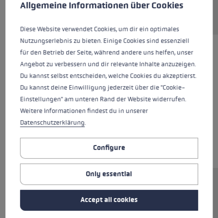
This website uses cookies to give you the best possible experience. Some c
Allgemeine Informationen über Cookies
Diese Website verwendet Cookies, um dir ein optimales
Nutzungserlebnis zu bieten. Einige Cookies sind essenziell
für den Betrieb der Seite, während andere uns helfen, unser
Angebot zu verbessern und dir relevante Inhalte anzuzeigen.
Du kannst selbst entscheiden, welche Cookies du akzeptierst.
Du kannst deine Einwilligung jederzeit über die "Cookie-
Einstellungen" am unteren Rand der Website widerrufen.
Weitere Informationen findest du in unserer
Datenschutzerklärung
.
Configure
Only essential
Ersatzsegment (Mittelteil) für LEKI FX.One
Stöcke. Abmessungen: 12x200mm.
Accept all cookies
Rohrmaterial: Carbon.