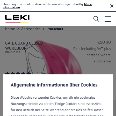
Shopping in our online store will be available again shortly.
More
Skip to main content
information
Home
Accessories
Protectors
€50.00
GATE GUARD CLOSED
WORLDCUP
Pair, including VAT; plus
864611111
postage where
applicable
1 Review
Cookie preferences
Average rating of 5 out of 5 stars
Delivery time: approx. 2-4 working days
This website uses cookies to give you the best possible experience. Some c
Allgemeine Informationen über Cookies
Diese Website verwendet Cookies, um dir ein optimales
Nutzungserlebnis zu bieten. Einige Cookies sind essenziell
Size
für den Betrieb der Seite, während andere uns helfen, unser