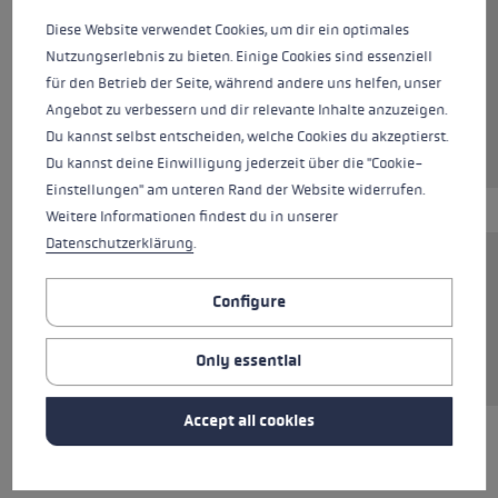
Diese Website verwendet Cookies, um dir ein optimales
Nutzungserlebnis zu bieten. Einige Cookies sind essenziell
Colours
black
für den Betrieb der Seite, während andere uns helfen, unser
Angebot zu verbessern und dir relevante Inhalte anzuzeigen.
Du kannst selbst entscheiden, welche Cookies du akzeptierst.
Du kannst deine Einwilligung jederzeit über die "Cookie-
Einstellungen" am unteren Rand der Website widerrufen.
Weitere Informationen findest du in unserer
Datenschutzerklärung
.
Smart Tip replacement pad for poles with
Configure
Smart Tip 2.0. Not compatible with Smart Tip
1.0. Quick and easy replacing without the use
of tools.
Only essential
Accept all cookies
ALL FEATURES