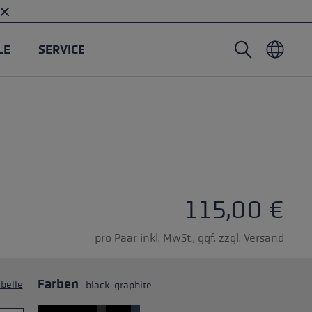
LE
SERVICE
Nordic Walking Stöcke
Skitouren Handschuhe
Headwear
Trailrunning
Fixlänge
Wasserdichte Handschuhe
Stöcke
Vario
Fäustlinge
Handschuhe
Gummipuffer
Leichte Handschuhe
5 Sternen
115,00 €
pro Paar inkl. MwSt., ggf. zzgl. Versand
Farben
belle
black-graphite
öcken