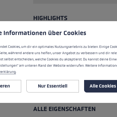
HIGHLIGHTS
ungen
ndet Cookies, um eine bestmögliche Erfahrung bieten zu kö
e Informationen über Cookies
Griff - Schlaufe/Handschuh System
Passform
ndet Cookies, um dir ein optimales Nutzungserlebnis zu bieten. Einige Cook
Seite, während andere uns helfen, unser Angebot zu verbessern und dir rele
Handschuhdetails
st selbst entscheiden, welche Cookies du akzeptierst. Du kannst deine Einw
nstellungen" am unteren Rand der Website widerrufen. Weitere Informatione
Wasserresistenz
zerklärung
.
Wärmelevel
ieren
Nur Essentiell
Alle Cookies
ALLE EIGENSCHAFTEN