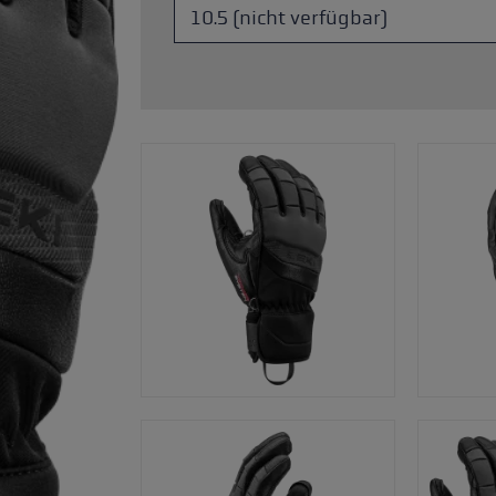
Zubehör & Ersatzteile
ne Handschuhgröße
hren →