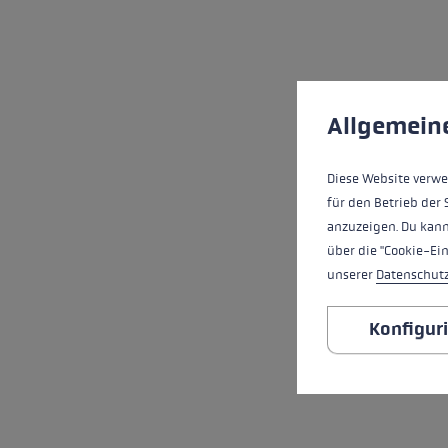
Cookie-Voreinstell
Diese Website verwe
Allgemein
Diese Website verwe
für den Betrieb der 
anzuzeigen. Du kann
über die "Cookie-Ei
unserer
Datenschut
Konfigur