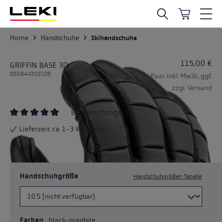
Zum Hauptinhalt springen
Home
Handschuhe
Skihandschuhe
115,00 €
GRIFFIN BASE 3D
655844302105
pro Paar inkl. MwSt., ggf.
zzgl. Versand
8 Bewertungen
Durchschnittliche Bewertung von 4.75 von 5 Sternen
Lieferzeit: ca. 1-3 Werktage
Handschuhgröße
Handschuhgrößen Tabelle
Farben
black-graphite