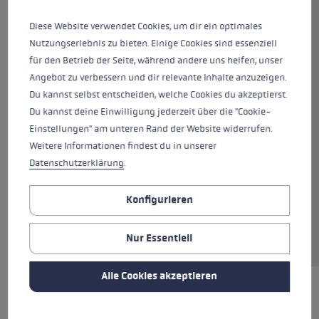
besteht aus Softshell und Ziegenleder, die
Diese Website verwendet Cookies, um dir ein optimales
Innenhand ist ebenfalls mit 100% Premium
Nutzungserlebnis zu bieten. Einige Cookies sind essenziell
Ziegenleder ausgestattet. Diese Kombination
für den Betrieb der Seite, während andere uns helfen, unser
sorgt für eine komfortable Passform und
Angebot zu verbessern und dir relevante Inhalte anzuzeigen.
gleichzeitig hohen Grip am Stock. Dank
Du kannst selbst entscheiden, welche Cookies du akzeptierst.
Hyperloft Isolierung und Micro Bemberg Futter
Du kannst deine Einwilligung jederzeit über die "Cookie-
sind deine Hände optimal vor Kälte geschützt.
Einstellungen" am unteren Rand der Website widerrufen.
Durch das Trigger 3D System kannst du
Weitere Informationen findest du in unserer
innerhalb von Sekunden in den Stock
Datenschutzerklärung
.
einklicken, hast dann eine direkte Verbindung
zwischen Handschuh und Stock und somit die
Konfigurieren
beste Kraftübertragung. Die Bedienung von
Smartphone und Co. ist dank mf touch selbst
mit Handschuh kein Problem.
Nur Essentiell
Alle Cookies akzeptieren
HIGHLIGHTS