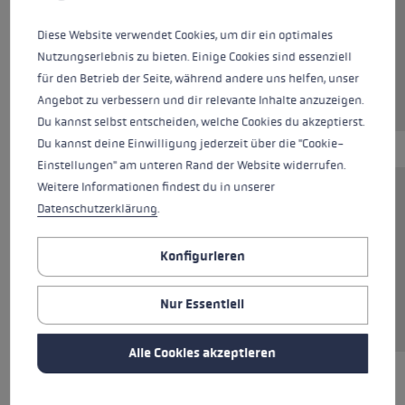
Farben
beige
Diese Website verwendet Cookies, um dir ein optimales
Nutzungserlebnis zu bieten. Einige Cookies sind essenziell
für den Betrieb der Seite, während andere uns helfen, unser
Angebot zu verbessern und dir relevante Inhalte anzuzeigen.
Du kannst selbst entscheiden, welche Cookies du akzeptierst.
Du kannst deine Einwilligung jederzeit über die "Cookie-
Einstellungen" am unteren Rand der Website widerrufen.
Weitere Informationen findest du in unserer
Dieses T-Shirt aus 100 % Baumwolle ist der
Datenschutzerklärung
.
perfekte Allrounder für jeden Tag. Das
atmungsaktive Material liegt angenehm weich
Konfigurieren
auf der Haut und sorgt für optimalen
Tragekomfort, ob solo getragen oder unter Pulli,
Nur Essentiell
Hemd oder Jacke.
Alle Cookies akzeptieren