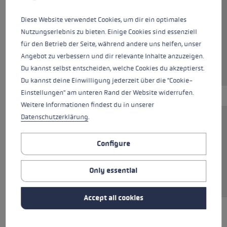
Diese Website verwendet Cookies, um dir ein optimales
Colours
beige
Nutzungserlebnis zu bieten. Einige Cookies sind essenziell
für den Betrieb der Seite, während andere uns helfen, unser
Angebot zu verbessern und dir relevante Inhalte anzuzeigen.
Du kannst selbst entscheiden, welche Cookies du akzeptierst.
Du kannst deine Einwilligung jederzeit über die "Cookie-
Einstellungen" am unteren Rand der Website widerrufen.
Weitere Informationen findest du in unserer
Datenschutzerklärung
.
This 100% cotton T-shirt is the perfect
everyday all-rounder. The breathable material
Configure
feels pleasantly soft and ensures optimal
comfort, whether worn on its own or under a
Only essential
jumper, shirt or jacket.
Accept all cookies