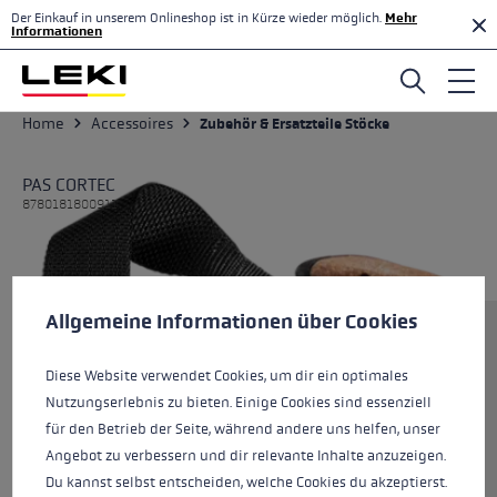
Der Einkauf in unserem Onlineshop ist in Kürze wieder möglich.
Mehr
Zum Hauptinhalt springen
Informationen
Home
Accessoires
Zubehör & Ersatzteile Stöcke
PAS CORTEC
8780181800911
Cookie-Voreinstellungen
Diese Website verwendet Cookies, um eine bestmögliche Er
Allgemeine Informationen über Cookies
Größe
Diese Website verwendet Cookies, um dir ein optimales
Nutzungserlebnis zu bieten. Einige Cookies sind essenziell
Farben
black-corkoptic
für den Betrieb der Seite, während andere uns helfen, unser
Angebot zu verbessern und dir relevante Inhalte anzuzeigen.
Du kannst selbst entscheiden, welche Cookies du akzeptierst.