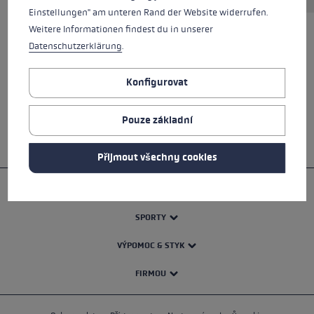
Einstellungen" am unteren Rand der Website widerrufen.
Weitere Informationen findest du in unserer
Datenschutzerklärung
.
VŠECHNY VLASTNOSTI
Konfigurovat
BEZPEČNOSTNÍ POKYNY
Pouze základní
Přijmout všechny cookies
PRODUKTY
SPORTY
VÝPOMOC & STYK
FIRMOU