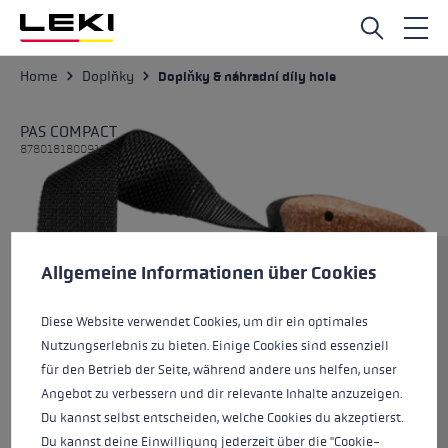
Přejít na hlavní obsah
Home
Doplňky
Doplňky & náhradní díly hole
PAS COMPACT
8780181800911
Předvolby cookies
Tato webová stránka používá soubory cookie k zajištění co n
Velikost
Allgemeine Informationen über Cookies
Diese Website verwendet Cookies, um dir ein optimales
Nutzungserlebnis zu bieten. Einige Cookies sind essenziell
Barvy
černá-corkoptic
für den Betrieb der Seite, während andere uns helfen, unser
Angebot zu verbessern und dir relevante Inhalte anzuzeigen.
Du kannst selbst entscheiden, welche Cookies du akzeptierst.
Du kannst deine Einwilligung jederzeit über die "Cookie-