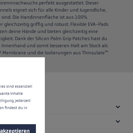
kirennnachwuchs perfekt ausgestattet. Dieser
els eignet sich für alle Kinder und Jugendliche,
sind. Die Handinnenfläche ist aus 100%
 gleichzeitig griffig und robust. Flexible EVA-Pads
zen deine Hände und bieten gleichzeitig eine
gkeit. Dank der Silicon Palm Grip Patches hast du
der Innenhand und somit besseren Halt am Stock als
® Membrane und die Isolierungen aus Thinsulate™
 und Kälte schützt.
nnen.
Mehr Informationen ...
ies sind essenziell
vante Inhalte
illigung jederzeit
n findest du in
 akzeptieren