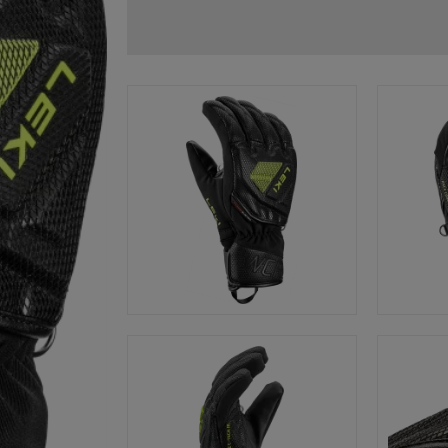
Zubehör & Ersatzteile
ne Handschuhgröße
hren →