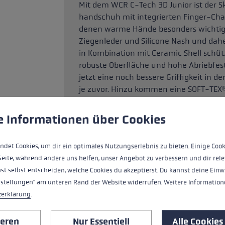
Mit dem WCR C-Tech 3D Junior ist der S
handschuh mit integrierten Finger-Chann
denen warme Hände besonders wichtig 
Ziegenleder und Silicone Nash und daher
in Kombination mit Ceramic Shell schüt
robuste Oberfläche und hohe Abriebfesti
jetzt eine noch bessere Griffigkeit in 
je zuvor. Hinzu kommen eine SOFT-TEX
ungen
und Hyperloft, die dich vor Feuchtigkeit
ndet Cookies, um eine bestmögliche Erfahrung bieten zu kö
e Informationen über Cookies
ndet Cookies, um dir ein optimales Nutzungserlebnis zu bieten. Einige Cook
HIGHLIGHTS
Seite, während andere uns helfen, unser Angebot zu verbessern und dir rele
st selbst entscheiden, welche Cookies du akzeptierst. Du kannst deine Einw
Griff - Schlaufe/Handschuh System
nstellungen" am unteren Rand der Website widerrufen. Weitere Informatione
zerklärung
.
Passform
ieren
Nur Essentiell
Alle Cookies