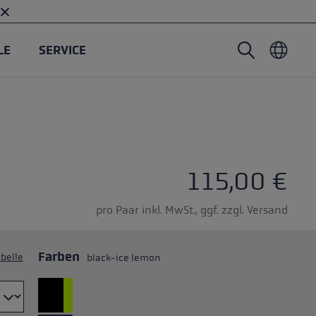
LE
SERVICE
Nordic Walking Stöcke
Skitouren Handschuhe
Headwear
Trailrunning
Fixlänge
Wasserdichte Handschuhe
Stöcke
Vario
Fäustlinge
Handschuhe
115,00 €
Gummipuffer
Leichte Handschuhe
pro Paar inkl. MwSt., ggf. zzgl. Versand
Farben
belle
black-ice lemon
öcken