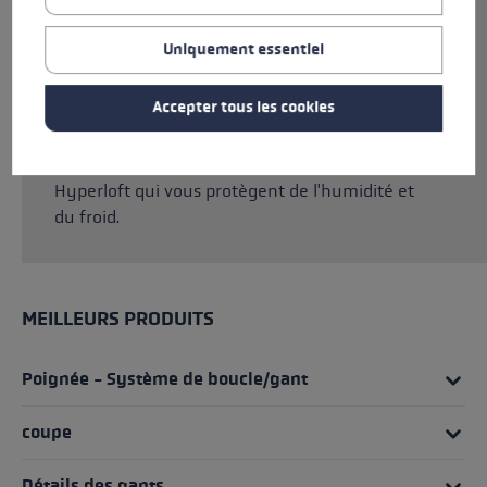
tout en offrant une surface robuste et une
grande résistance à l'abrasion. Grâce aux
Uniquement essentiel
patchs Silicon Palm Grip, vous avez maintenant
une meilleure adhérence dans la paume de la
Accepter tous les cookies
main et donc une meilleure tenue du bâton
que jamais. À cela s'ajoutent une membrane
SOFT-TEX® et des isolations en Thinsulate™ et
Hyperloft qui vous protègent de l'humidité et
du froid.
MEILLEURS PRODUITS
Poignée - Système de boucle/gant
coupe
Détails des gants