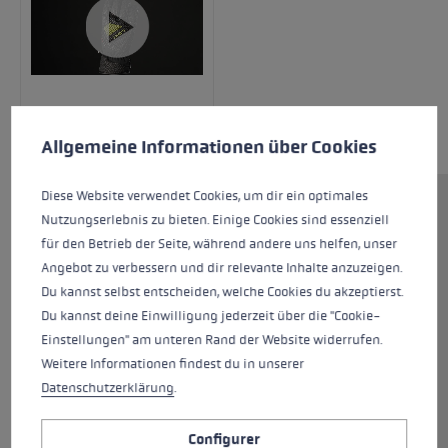
Préférences en matière de cookies
This website uses cookies to give you the best possible experience. Some c
Allgemeine Informationen über Cookies
Diese Website verwendet Cookies, um dir ein optimales
Avec les WCR C-Tech 3D Junior Mitt, les skieurs
Nutzungserlebnis zu bieten. Einige Cookies sind essenziell
en herbe sont parfaitement équipés. Ces gants
für den Betrieb der Seite, während andere uns helfen, unser
avec channels intégrés pour les doigts
Angebot zu verbessern und dir relevante Inhalte anzuzeigen.
conviennent à tous les enfants et adolescents
Du kannst selbst entscheiden, welche Cookies du akzeptierst.
pour qui des mains chaudes sont
Du kannst deine Einwilligung jederzeit über die "Cookie-
particulièrement importantes. La paume de la
Einstellungen" am unteren Rand der Website widerrufen.
main est en cuir de chèvre à 100 % et en
Weitere Informationen findest du in unserer
dilicone Nash, ce qui la rend à la fois adhérente
Datenschutzerklärung
.
et robuste. Des pads flexibles en EVA combinés
à la coque en céramique protègent vos mains
Configurer