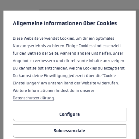
Preferenze per i cookie
Questo sito Web utilizza i cookie per garantire la migliore es
Il bastone da gara di alta qualità
Allgemeine Informationen über Cookies
Venom SL 3D per slalom in
alluminio HTS 6.5 ad alta
Diese Website verwendet Cookies, um dir ein optimales
resistenza e carbonio aramidico
Nutzungserlebnis zu bieten. Einige Cookies sind essenziell
è dotato della nuova
für den Betrieb der Seite, während andere uns helfen, unser
impugnatura da slalom Trigger
Angebot zu verbessern und dir relevante Inhalte anzuzeigen.
3D.Il nuovo sistema Trigger 3D
Du kannst selbst entscheiden, welche Cookies du akzeptierst.
offre più controllo grazie a un
Du kannst deine Einwilligung jederzeit über die "Cookie-
collegamento diretto tra guanto
Einstellungen" am unteren Rand der Website widerrufen.
e bastone, un migliore comfort
Weitere Informationen findest du in unserer
di utilizzo con aggancio e
Datenschutzerklärung
.
sgancio rapidi e un livello di
sicurezza superiore grazie a un
Configura
intelligente sistema di rilascio
tridimensionale. Così ci si può
Solo essenziale
concentrare al 100% sulla