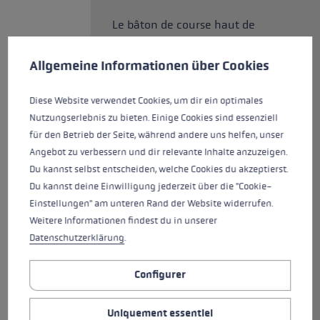
Le bâton de course haut de
Préférences en matière de cookies
gamme pour le slalom Venom SL
3D en aluminium HTS 6.5
This website uses cookies to give you the best possible experience. Some c
Allgemeine Informationen über Cookies
hautement résistant et
aramide/carbone est équipé de
Diese Website verwendet Cookies, um dir ein optimales
la nouvelle poignée de slalom
Nutzungserlebnis zu bieten. Einige Cookies sind essenziell
Trigger 3D.Le nouveau système
für den Betrieb der Seite, während andere uns helfen, unser
Trigger 3D offre une plus grande
Angebot zu verbessern und dir relevante Inhalte anzuzeigen.
maîtrise, grâce à la connexion
Du kannst selbst entscheiden, welche Cookies du akzeptierst.
directe entre le gant et le bâton,
Du kannst deine Einwilligung jederzeit über die "Cookie-
un confort d'utilisation accru,
Einstellungen" am unteren Rand der Website widerrufen.
grâce à son mécanisme de
Weitere Informationen findest du in unserer
clipsage et déclipsage rapide, et
Datenschutzerklärung
.
une marge de sécurité élevée,
grâce à son déclenchement
Configurer
intelligent en trois dimensions.
Avec lui, il est enfin possible de
Uniquement essentiel
se concentrer à 100 % sur la