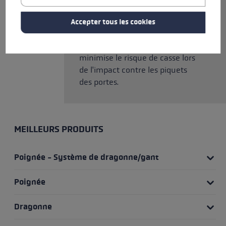
vitesse. La gaine en aluminium
qui protège la section supérieure
Accepter tous les cookies
apporte un renfort
supplémentaire au bâton et
minimise le risque de casse lors
de l'impact contre les piquets
des portes.
MEILLEURS PRODUITS
Poignée - Système de dragonne/gant
Poignée
Dragonne