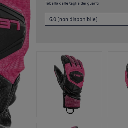
Tabella delle taglie dei guanti
Accessori e pezzi di ricambi
king: la tecnica corretta per
nti
a taglia di guanti
più →