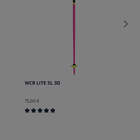
WCR LITE SL 3D
W
75,00 €
85
Valutazione media di 4.67 su 5 stelle
Va