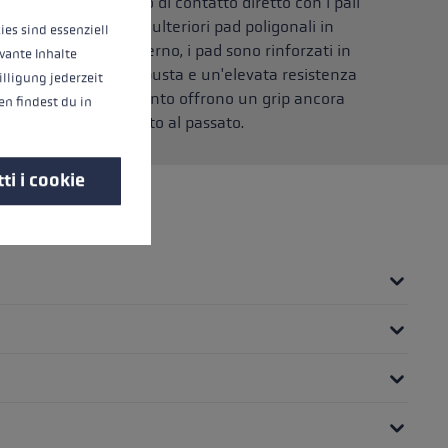
e le caviglie in caso di contatto diretto con i pali
 sono stati aggiunti ulteriori pad poligonali in
ies sind essenziell
 Speed Panel. All'esterno, i pad sono rinforzati in
vante Inhalte
 particolarmente robusta e un'elevata resistenza
illigung jederzeit
esenti sul palmo del guanto offrono un grip ancora
n findest du in
el bastoncino rispetto al passato.
ti i cookie