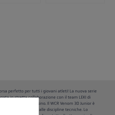
sa perfetto per tutti i giovani atleti! La nuova serie
ppata in stretta collaborazione con il team LEKI di
riori informazioni...
ta tecnica Marta Bassino. Il WCR Venom 3D Junior è
tata appositamente alle discipline tecniche. Lo