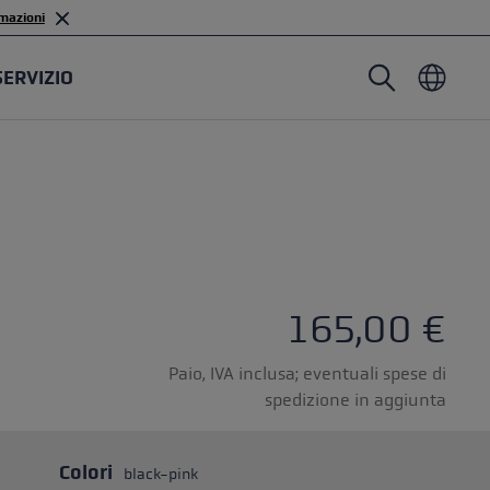
mazioni
SERVIZIO
Bastoni da nordic walking
Guanti da sci alpinismo
Copricapo
Trailrunning
Lunghezza fissa
Guanti impermeabili
Bastoni
Lunghezza regolabile
Moffole
Guanti
Gommini
Guanti leggeri
165,00 €
Paio, IVA inclusa; eventuali spese di
spedizione in aggiunta
stoncini
astoni
Colori
black-pink