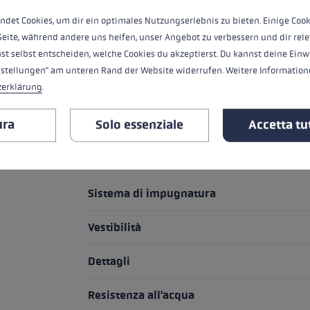
Speed ​​Panel di nuova concezione protegg
della porta. Per aumentare la protezione,
ndet Cookies, um dir ein optimales Nutzungserlebnis zu bieten. Einige Cook
silicone alle dita, a completamento dello
Seite, während andere uns helfen, unser Angebot zu verbessern und dir rele
ceramica, che garantisce una superficie
st selbst entscheiden, welche Cookies du akzeptierst. Du kannst deine Einw
all'abrasione. Gli inserti in silicone pr
nstellungen" am unteren Rand der Website widerrufen. Weitere Informatione
maggiore e quindi una migliore tenuta d
zerklärung
.
ura
Solo essenziale
Accetta tut
IN EVIDENZA
Sistema di impugnatura
Vestibilità
Dettagli
Resistenza all'acqua