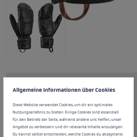
Préférences en matière de cookies
La Montera Prime Mitt offre des conditions
This website uses cookies to give you the best possible experience. Some c
Allgemeine Informationen über Cookies
optimales pour la descente. Cette moufle en
cuir de haute qualité est destinée aux skieurs
Diese Website verwendet Cookies, um dir ein optimales
qui attachent une grande importance à leur
Nutzungserlebnis zu bieten. Einige Cookies sind essenziell
équipement. Il est fabriqué en 100 % cuir de
für den Betrieb der Seite, während andere uns helfen, unser
chèvre haut de gamme. La Montera Prime Mitt
Angebot zu verbessern und dir relevante Inhalte anzuzeigen.
est ainsi très souple, agréable et offre une
Du kannst selbst entscheiden, welche Cookies du akzeptierst.
bonne adhérence. L'isolation Primaloft® Gold