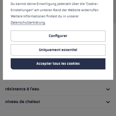
Du kannst deine Einwilligung jederzeit über die "Cookie-
combinée à une doublure Micro Bemberg
Einstellungen" am unteren Rand der Website widerrufen.
assure une protection optimale contre le froid.
Weitere Informationen findest du in unserer
Datenschutzerklärung
.
MEILLEURS PRODUITS
Configurer
Uniquement essentiel
Poignée - Système de boucle/gant
coupe
Accepter tous les cookies
Détails des gants
résistance à l'eau
niveau de chaleur