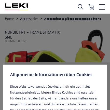
Skip to main content
Home
Accessories
Accessoires & pièces détachées bâtons
NORDIC FRT + FRAME STRAP FIX
SML
8386161602651
Préférences en matière de cookies
Taille
This website uses cookies to give you the best possible experience. Some c
Allgemeine Informationen über Cookies
Diese Website verwendet Cookies, um dir ein optimales
Couleurs
anthracite grey-cork
Nutzungserlebnis zu bieten. Einige Cookies sind essenziell
für den Betrieb der Seite, während andere uns helfen, unser
Angebot zu verbessern und dir relevante Inhalte anzuzeigen.