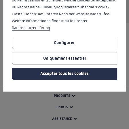
Du kannst selbst entscheiden, welche Cookies du akzeptierst.
Du kannst deine Einwilligung jederzeit über die "Cookie-
Demander une pièce de rechange
Einstellungen" am unteren Rand der Website widerrufen.
Weitere Informationen findest du in unserer
Datenschutzerklärung
.
TOUTES LES CARACTÉRISTIQUES
Configurer
SAFETY INSTRUCTIONS
Uniquement essentiel
Accepter tous les cookies
PRODUITS
SPORTS
ASSISTANCE