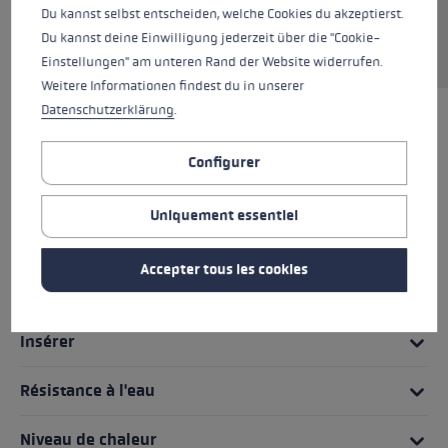
Du kannst selbst entscheiden, welche Cookies du akzeptierst.
permet de conserver à tout moment une
Du kannst deine Einwilligung jederzeit über die "Cookie-
bonne prise sur votre bâton.
Einstellungen" am unteren Rand der Website widerrufen.
Weitere Informationen findest du in unserer
Datenschutzerklärung
.
MEILLEURS PRODUITS
Configurer
Poignée - Système de dragonne/gant
Uniquement essentiel
Fit
Accepter tous les cookies
Détails des gants
Insérer
Résistance à l'eau
Niveau de chaleur