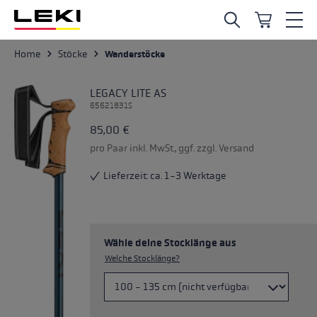
Zum Hauptinhalt springen
Home
Stöcke
Wanderstöcke
LEGACY LITE AS
65621831S
85,00 €
pro Paar inkl. MwSt., ggf. zzgl. Versand
Lieferzeit: ca. 1-3 Werktage
Wähle deine Stocklänge aus
Welche Stocklänge?