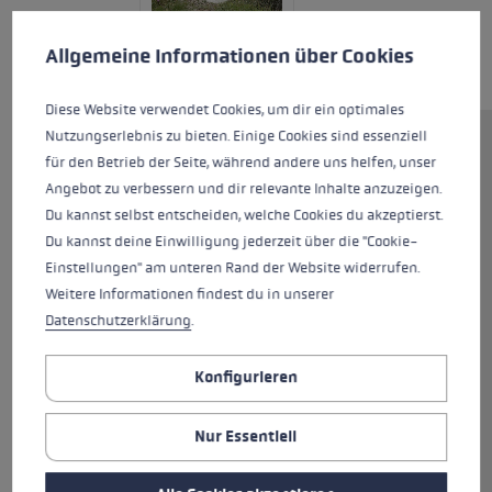
Cookie-Voreinstellungen
Diese Website verwendet Cookies, um eine bestmögliche Er
Allgemeine Informationen über Cookies
Diese Website verwendet Cookies, um dir ein optimales
Nutzungserlebnis zu bieten. Einige Cookies sind essenziell
Der Legacy Lite AS ist ein
für den Betrieb der Seite, während andere uns helfen, unser
leichter und gleichzeitig
Angebot zu verbessern und dir relevante Inhalte anzuzeigen.
komfortabler Trekkingstock aus
Du kannst selbst entscheiden, welche Cookies du akzeptierst.
Aluminium. Das Antishock
Du kannst deine Einwilligung jederzeit über die "Cookie-
Dämpfungssystem reduziert die
Einstellungen" am unteren Rand der Website widerrufen.
Aufprallkräfte und entlastet
Weitere Informationen findest du in unserer
damit Muskulatur, Sehnen und
Datenschutzerklärung
.
Gelenke. Ausgestattet ist der
Stock mit dem ergonomisch
Konfigurieren
geformten EVOCON Griff, der
eine abgerundete Stützfläche
Nur Essentiell
für angenehmes bergab gehen
bietet. Mit dem Speed Lock+