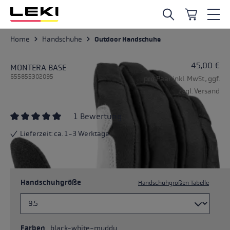
Zum Hauptinhalt springen
Home
Handschuhe
Outdoor Handschuhe
45,00 €
MONTERA BASE
655855302095
pro Paar inkl. MwSt., ggf.
zzgl. Versand
1 Bewertung
Durchschnittliche Bewertung von 5 von 5 Sternen
Lieferzeit: ca. 1-3 Werktage
Handschuhgröße
Handschuhgrößen Tabelle
Farben
black-white-muddy