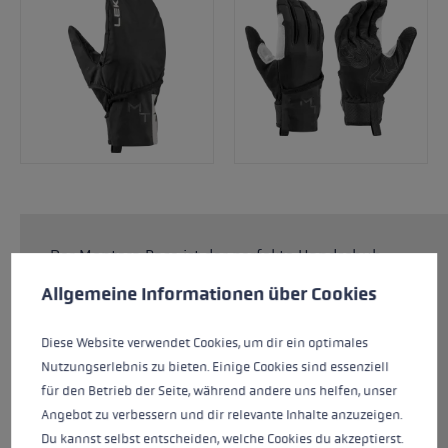
Der Montera Base ist der perfekte Handschuh
Cookie-Voreinstellungen
Diese Website verwendet Cookies, um eine bestmögliche Er
für den Aufstieg beim Ski Touring bei normalen
Allgemeine Informationen über Cookies
Bedin­gungen oder für Mountaineering zum
Schutz bei Felskontakt. Softspan an der
Diese Website verwendet Cookies, um dir ein optimales
Außenhand und AX Suede bieten hohen
Nutzungserlebnis zu bieten. Einige Cookies sind essenziell
Tragekomfort und optimales Klima im
für den Betrieb der Seite, während andere uns helfen, unser
Handschuh. Der inte­grierte Overglove besteht
Angebot zu verbessern und dir relevante Inhalte anzuzeigen.
aus Rip Line light- Material, welches optimal
Du kannst selbst entscheiden, welche Cookies du akzeptierst.
vor Wind schützt. Bei Nichtgebrauch kann der