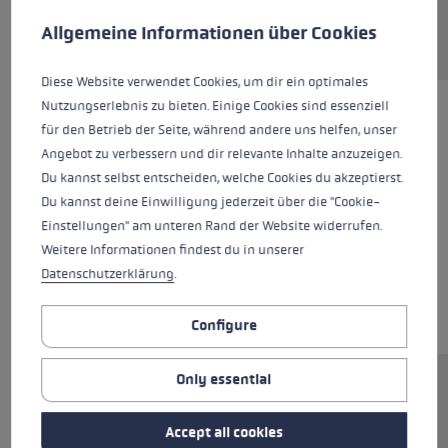
Request sparepart
This website uses cookies to give you the best possible experience. Some c
Allgemeine Informationen über Cookies
Diese Website verwendet Cookies, um dir ein optimales
Nutzungserlebnis zu bieten. Einige Cookies sind essenziell
für den Betrieb der Seite, während andere uns helfen, unser
Angebot zu verbessern und dir relevante Inhalte anzuzeigen.
Du kannst selbst entscheiden, welche Cookies du akzeptierst.
Du kannst deine Einwilligung jederzeit über die "Cookie-
Einstellungen" am unteren Rand der Website widerrufen.
Weitere Informationen findest du in unserer
Datenschutzerklärung
.
Configure
Only essential
Ersatzsegment (Mittelteil) für LEKI FX.One
Stöcke. Abmessungen: 14x250mm.
Accept all cookies
Rohrmaterial: Carbon.