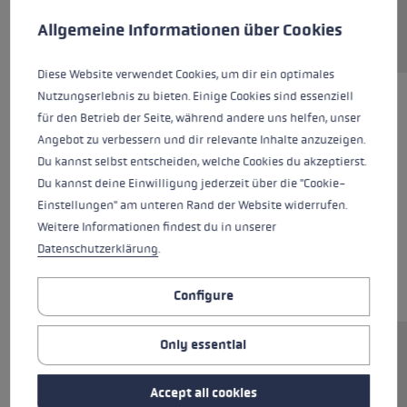
Request sparepart
This website uses cookies to give you the best possible experience. Some c
Allgemeine Informationen über Cookies
Diese Website verwendet Cookies, um dir ein optimales
Nutzungserlebnis zu bieten. Einige Cookies sind essenziell
für den Betrieb der Seite, während andere uns helfen, unser
Angebot zu verbessern und dir relevante Inhalte anzuzeigen.
Du kannst selbst entscheiden, welche Cookies du akzeptierst.
Du kannst deine Einwilligung jederzeit über die "Cookie-
Einstellungen" am unteren Rand der Website widerrufen.
Weitere Informationen findest du in unserer
Datenschutzerklärung
.
Configure
Only essential
Ersatzsegment (Mittelteil) für LEKI FX.One
Stöcke. Abmessungen: 12x315mm.
Accept all cookies
Rohrmaterial: Carbon.