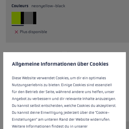
Couleurs
neonyellow-black
Plus disponible
Préférences en matière de cookies
This website uses cookies to give you the best possible experience. Some c
Allgemeine Informationen über Cookies
Diese Website verwendet Cookies, um dir ein optimales
Nutzungserlebnis zu bieten. Einige Cookies sind essenziell
für den Betrieb der Seite, während andere uns helfen, unser
Angebot zu verbessern und dir relevante Inhalte anzuzeigen.
Du kannst selbst entscheiden, welche Cookies du akzeptierst.
Du kannst deine Einwilligung jederzeit über die "Cookie-
Einstellungen" am unteren Rand der Website widerrufen.
Weitere Informationen findest du in unserer