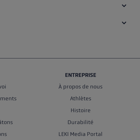
ENTREPRISE
oi
À propos de nous
ements
Athlètes
e
Histoire
âtons
Durabilité
ons
LEKI Media Portal