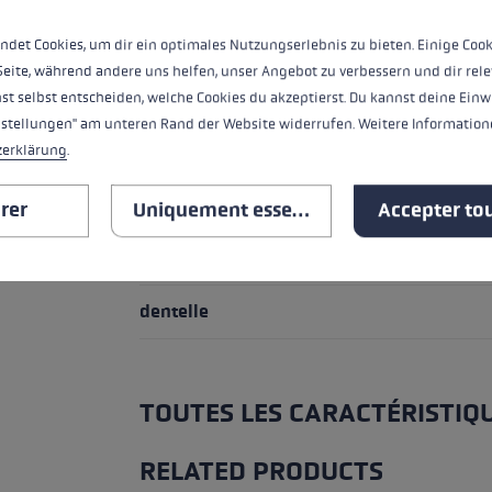
Poignée - Système de boucle/gant
ndet Cookies, um dir ein optimales Nutzungserlebnis zu bieten. Einige Cook
Seite, während andere uns helfen, unser Angebot zu verbessern und dir rele
poignée
st selbst entscheiden, welche Cookies du akzeptierst. Du kannst deine Einw
nstellungen" am unteren Rand der Website widerrufen. Weitere Informatione
boucle
zerklärung
.
Matériau du tube
rer
Uniquement essentiel
Accepter tou
assiette
dentelle
TOUTES LES CARACTÉRISTIQ
RELATED PRODUCTS