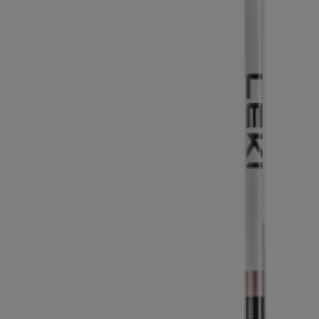
pour les d
Gants extra chauds
Trouvez vo
En savoir 