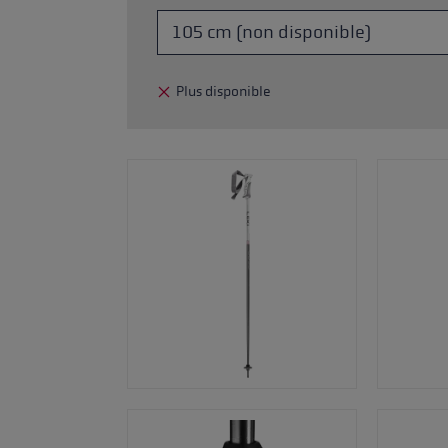
ébutants
tre taille de gants
Plus disponible
plus →