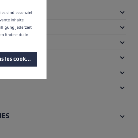
ies sind essenziell
vante Inhalte
illigung jederzeit
n findest du in
s les cookies
UES