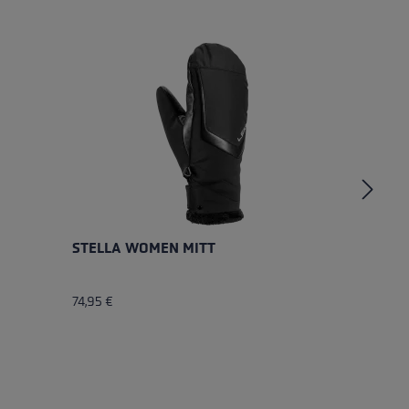
STELLA WOMEN MITT
G
74,95 €
95
Av