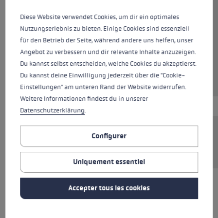
Couleurs
black
Diese Website verwendet Cookies, um dir ein optimales
Nutzungserlebnis zu bieten. Einige Cookies sind essenziell
für den Betrieb der Seite, während andere uns helfen, unser
Angebot zu verbessern und dir relevante Inhalte anzuzeigen.
Ajouter au panier
Du kannst selbst entscheiden, welche Cookies du akzeptierst.
Du kannst deine Einwilligung jederzeit über die "Cookie-
Einstellungen" am unteren Rand der Website widerrufen.
Weitere Informationen findest du in unserer
Datenschutzerklärung
.
Douille de serrage pour bâtons avec système
Configurer
de réglage Super Lock (SLS).
Uniquement essentiel
Accepter tous les cookies
TOUTES LES CARACTÉRISTIQUES