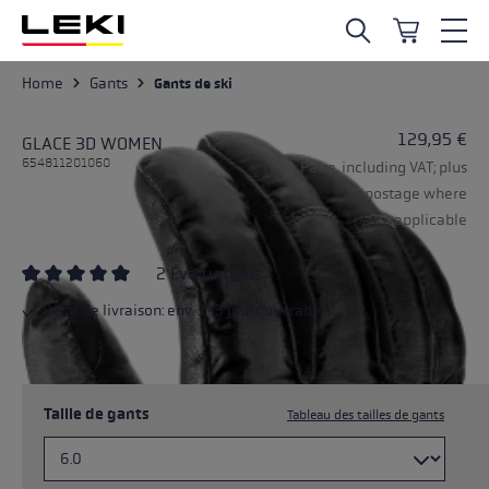
Skip to main content
Home
Gants
Gants de ski
129,95 €
GLACE 3D WOMEN
654811201060
Paire, including VAT; plus
postage where
applicable
2 Évaluations
Average rating of 5 out of 5 stars
Délai de livraison: env. 1-3 jours ouvrables
Taille de gants
Tableau des tailles de gants