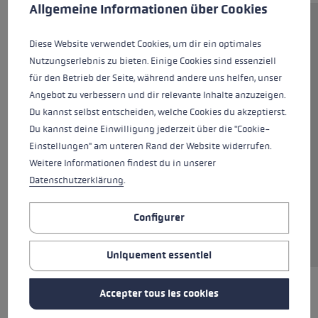
This website uses cookies to give you the best possible experience. Some c
Allgemeine Informationen über Cookies
Le Glace 3D Women protège vos mains des
Diese Website verwendet Cookies, um dir ein optimales
températures très froides grâce à un pouvoir
Nutzungserlebnis zu bieten. Einige Cookies sind essenziell
isolant élevé. Équipé d'une membrane SOFT-
für den Betrieb der Seite, während andere uns helfen, unser
TEX®, ce gant est protégé contre la pénétration
Angebot zu verbessern und dir relevante Inhalte anzuzeigen.
de l'humidité, respirant et particulièrement
Du kannst selbst entscheiden, welche Cookies du akzeptierst.
doux. Une température agréable et sèche
Du kannst deine Einwilligung jederzeit über die "Cookie-
règne dans le gant grâce à l'isolation
Einstellungen" am unteren Rand der Website widerrufen.
Primaloft® Gold de classe thermique Extra
Weitere Informationen findest du in unserer
Warm +. La doublure intérieure Soft Plush
Datenschutzerklärung
.
assure un port très agréable. Et votre bâton
reste toujours fermement logé dans votre
Configurer
main, grâce au cuir de mouton doucement
velouté qui recouvre la paume.
Uniquement essentiel
Accepter tous les cookies
MEILLEURS PRODUITS