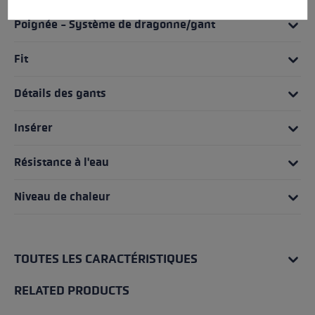
Poignée - Système de dragonne/gant
Fit
Détails des gants
Insérer
Résistance à l'eau
Niveau de chaleur
TOUTES LES CARACTÉRISTIQUES
RELATED PRODUCTS
Skip product gallery