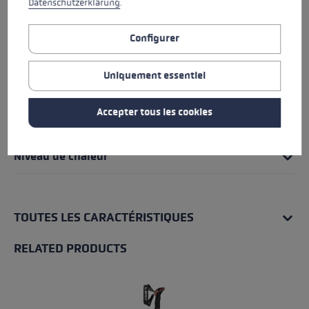
Datenschutzerklärung
.
Poignée - Système de boucle/gant
Configurer
Coupe
Uniquement essentiel
Détails des gants
Accepter tous les cookies
Résistance à l'eau
Niveau de chaleur
TOUTES LES CARACTÉRISTIQUES
RELATED PRODUCTS
Skip product gallery