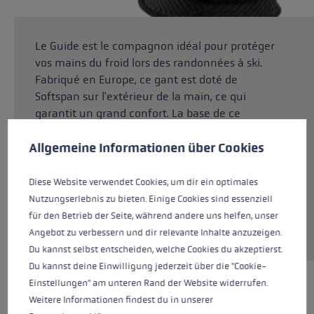
Le Guide est le compagnon idéal pour protéger
vos mains du froid lors des randonnées à ski.
Fabriqué en Europe, ce gant est doté de
Softspan sur l'extérieur de la main, ce qui
garantit un grand confort. La base de ce
Préférences en matière de cookies
softspan est un nylon recyclé provenant
This website uses cookies to give you the best possible experience. Some c
d'Italie. La paume de la main est en Dynamic
Allgemeine Informationen über Cookies
Grip. Cette combinaison assure un meilleur
ajustement individuel ainsi qu'une forte
Diese Website verwendet Cookies, um dir ein optimales
adhérence au bâton. Grâce à sa doublure en
Nutzungserlebnis zu bieten. Einige Cookies sind essenziell
micropolaire, le Guide est le gant le plus chaud
für den Betrieb der Seite, während andere uns helfen, unser
de sa gamme.
Angebot zu verbessern und dir relevante Inhalte anzuzeigen.
Du kannst selbst entscheiden, welche Cookies du akzeptierst.
Du kannst deine Einwilligung jederzeit über die "Cookie-
Einstellungen" am unteren Rand der Website widerrufen.
MEILLEURS PRODUITS
Weitere Informationen findest du in unserer