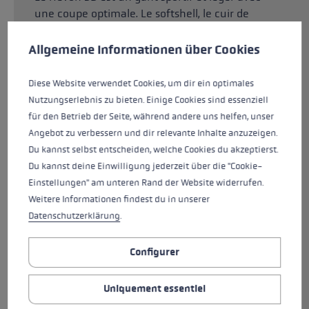
une coupe optimale. Le softshell, le cuir de
Préférences en matière de cookies
chevreau premium et le néoprène, associés à
une membrane SOFT-TEX®, assurent
This website uses cookies to give you the best possible experience. Some c
Allgemeine Informationen über Cookies
l'étanchéité du gant à l'eau et au vent. Le
Hevon 3D est reste cependant très souple pour
Diese Website verwendet Cookies, um dir ein optimales
vous offrir une belle sensation de confort et de
Nutzungserlebnis zu bieten. Einige Cookies sind essenziell
bien-être. La couche fonctionnelle Superloft
für den Betrieb der Seite, während andere uns helfen, unser
assure l'isolation thermique et garde les mains
Angebot zu verbessern und dir relevante Inhalte anzuzeigen.
au chaud. La manchette souple s'étend
Du kannst selbst entscheiden, welche Cookies du akzeptierst.
largement sur l'avant-bras et empêche la
Du kannst deine Einwilligung jederzeit über die "Cookie-
formation d'un pont thermique au niveau du
Einstellungen" am unteren Rand der Website widerrufen.
poignet. Un empiècement antidérapant placé
Weitere Informationen findest du in unserer
sur le cuir de chevreau, dans la paume de la
Datenschutzerklärung
.
main, vous garantit une adhérence optimale.
Grâce au système Trigger 3D, vous pouvez
Configurer
clipser votre bâton en quelques secondes et
avoir une liaison directe entre le gant et le
Uniquement essentiel
bâton, pour une transmission de puissance