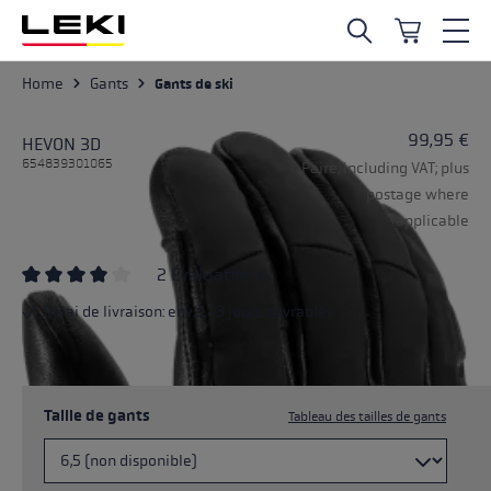
Skip to main content
Home
Gants
Gants de ski
99,95 €
HEVON 3D
654839301065
Paire, including VAT; plus
postage where
applicable
2 Évaluations
Average rating of 4 out of 5 stars
Délai de livraison: env. 1-3 jours ouvrables
Taille de gants
Tableau des tailles de gants