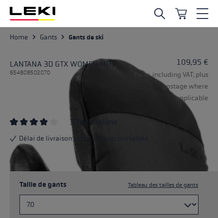
Skip to main content
Home
Gants
Gants de ski
109,95 €
LANTANA 3D GTX WOMEN MITT
654808502070
Paire, including VAT; plus
postage where
applicable
3 Évaluations
Average rating of 3.33 out of 5 stars
Délai de livraison: env. 1-3 jours ouvrables
Taille de gants
Tableau des tailles de gants