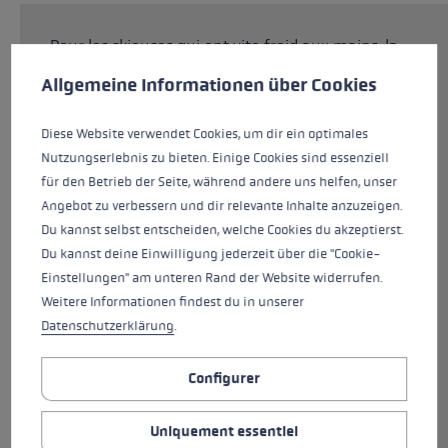
Pour les skieuses qui ont vite froid aux mains, la
Préférences en matière de cookies
moufle Lantana 3D GTX Women Mitt est le gant
This website uses cookies to give you the best possible experience. Some c
Allgemeine Informationen über Cookies
idéal ! Grâce aux channels séparés pour chaque
doigt, vous bénéficiez d'une bonne prise en
Diese Website verwendet Cookies, um dir ein optimales
main à travers le gant tout en gardant les
Nutzungserlebnis zu bieten. Einige Cookies sind essenziell
mains bien au chaud. La combinaison de cuir
für den Betrieb der Seite, während andere uns helfen, unser
de chevreau 100 % premium et de softshell sur
Angebot zu verbessern und dir relevante Inhalte anzuzeigen.
l'extérieur assure un ajustement confortable.
Du kannst selbst entscheiden, welche Cookies du akzeptierst.
La paume en cuir de mouton extra-souple est
Du kannst deine Einwilligung jederzeit über die "Cookie-
à la fois douce et antidérapante. La membrane
Einstellungen" am unteren Rand der Website widerrufen.
GORE-TEX® rend le gant imperméable, tandis
Weitere Informationen findest du in unserer
que la doublure en Soft Plush et Silk Bemberg
Datenschutzerklärung
.
offre un toucher intérieur douillet. Grâce au
système Trigger 3D, vous pouvez clipser votre
Configurer
bâton en quelques secondes et avoir une
liaison directe entre le gant et le bâton, pour
une transmission de puissance maximale. Le
Uniquement essentiel