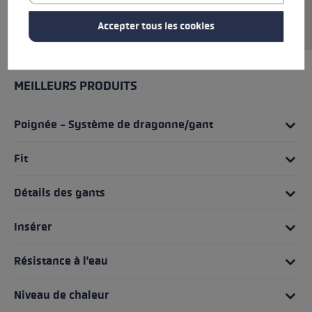
Cuff Pull vous permet d'enfiler le gant
facilement sur la dragonne.
Accepter tous les cookies
MEILLEURS PRODUITS
Poignée - Système de dragonne/gant
Fit
Détails des gants
Insérer
Résistance à l'eau
Niveau de chaleur