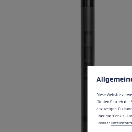
Extra warme handschoenen
Zoek je h
Meer info
Cookie voorkeuren
This website uses cookies
Allgemein
Diese Website verwe
für den Betrieb der 
anzuzeigen. Du kann
über die "Cookie-Ei
unserer
Datenschut