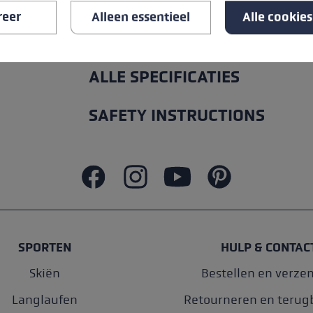
Rohrmaterial: Carbon.
reer
Alleen essentieel
Alle cookie
ALLE SPECIFICATIES
SAFETY INSTRUCTIONS
SPORTEN
HULP & CONTAC
Skiën
Bestellen en verze
Langlaufen
Retourneren en terug