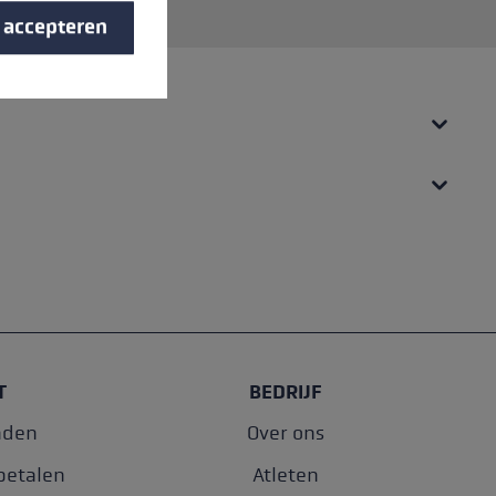
s accepteren
T
BEDRIJF
nden
Over ons
betalen
Atleten