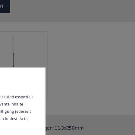
en
 operation of the site, while others help us to improve our offering and to d
ies sind essenziell
vante Inhalte
illigung jederzeit
n findest du in
.One Stöcke. Abmessungen: 11,3x250mm.