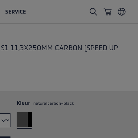
SERVICE
Nordic Walking stokken
Ski Touring handschoenen
Hoofddeksels
Trailrunning
S1 11,3X250MM CARBON (SPEED UP
Vaste lengte
Waterdichte toerhandschoenen
Stokken
Vario
Wanten
Handschoenen
rubberen buffer
Lichte handschoenen
Kleur
naturalcarbon-black
kken
delen