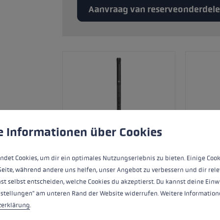
Aanvraag van reserveonderdel
andschoenmaat
rmatie →
 to give you the best possible experience. Some cookies are essential for the
e Informationen über Cookies
ndet Cookies, um dir ein optimales Nutzungserlebnis zu bieten. Einige Cook
Seite, während andere uns helfen, unser Angebot zu verbessern und dir rele
st selbst entscheiden, welche Cookies du akzeptierst. Du kannst deine Einw
nstellungen" am unteren Rand der Website widerrufen. Weitere Informatione
zerklärung
.
Ersatzsegment (Mittelteil) für LEKI FX