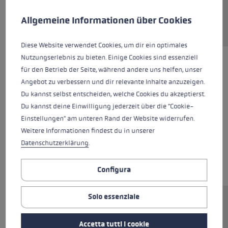
Preferenze per i cookie
This website uses cookies to give you the best possible experience. Some c
Allgemeine Informationen über Cookies
Diese Website verwendet Cookies, um dir ein optimales
Nutzungserlebnis zu bieten. Einige Cookies sind essenziell
für den Betrieb der Seite, während andere uns helfen, unser
Angebot zu verbessern und dir relevante Inhalte anzuzeigen.
Du kannst selbst entscheiden, welche Cookies du akzeptierst.
Du kannst deine Einwilligung jederzeit über die "Cookie-
Einstellungen" am unteren Rand der Website widerrufen.
Weitere Informationen findest du in unserer
Datenschutzerklärung
.
Configura
Solo essenziale
Ersatzsegment (Mittelteil) für LEKI FX.One
Stöcke. Abmessungen: 11,3x250mm.
Accetta tutti i cookie