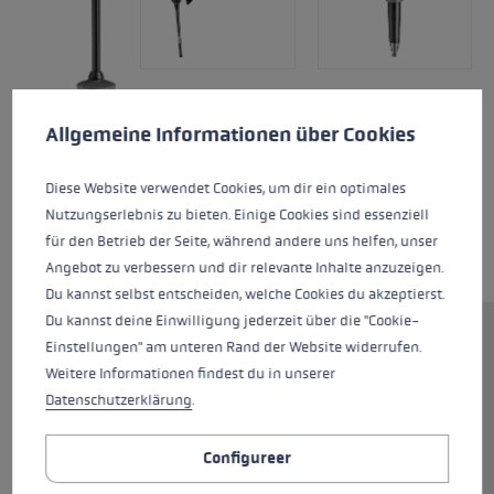
Cookie voorkeuren
This website uses cookies to give you the best possible experience. Some c
Allgemeine Informationen über Cookies
Diese Website verwendet Cookies, um dir ein optimales
Nutzungserlebnis zu bieten. Einige Cookies sind essenziell
für den Betrieb der Seite, während andere uns helfen, unser
Angebot zu verbessern und dir relevante Inhalte anzuzeigen.
Du kannst selbst entscheiden, welche Cookies du akzeptierst.
Du kannst deine Einwilligung jederzeit über die "Cookie-
Alle skiërs die op zoek zijn naar
Einstellungen" am unteren Rand der Website widerrufen.
een hoogwaardige carbon
Weitere Informationen findest du in unserer
skistok met een klassieke strap,
Datenschutzerklärung
.
zijn perfect uitgerust met de
Neolite Carbon. De Pro G PAS grip
Configureer
garandeert een bijzonder