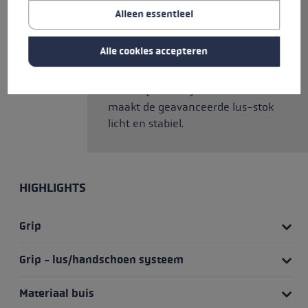
stevige grip tussen hand en stok.
Alleen essentieel
De strap kan traploos worden
aangepast aan de gewenste
Alle cookies accepteren
lengte. De diameter van de
hoogwaardige buis van 60%
carbon (koolstof) is 12 mm. Dit
maakt de geavanceerde lus-stok
licht en stabiel.
HIGHLIGHTS
Grip
Grip - lus/handschoen systeem
Materiaal buis