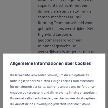
superlichte schacht met een
dunne diameter van 14 mm is
samen met het LEKI Trail
Running Team ontwikkeld voor
gebruik tijdens wedstrijden. Het
High-End Carbon is
geoptimaliseerd voor een
minimaal gewicht. De
wedstrijdstok is uitgerust met de
Cookie voorkeuren
Trail Trigger Shark, het eerste
This website uses cookies to give you the best possible experience. Some c
Allgemeine Informationen über Cookies
grip-lus systeem dat 100
procent is ontwikkeld voor
trailrunning. De strap past als
Diese Website verwendet Cookies, um dir ein optimales
gegoten en stuurt de kracht
Nutzungserlebnis zu bieten. Einige Cookies sind essenziell
rechtstreeks naar het midden
für den Betrieb der Seite, während andere uns helfen, unser
van de stok. Als alternatief voor
Angebot zu verbessern und dir relevante Inhalte anzuzeigen.
de strap kan ook een geschikte
Du kannst selbst entscheiden, welche Cookies du akzeptierst.
Trigger handschoen worden
Du kannst deine Einwilligung jederzeit über die "Cookie-