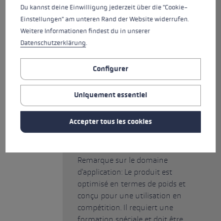
supplémentaire sur la poignée
Du kannst deine Einwilligung jederzeit über die "Cookie-
offre une deuxième possibilité
Einstellungen" am unteren Rand der Website widerrufen.
de prise en main et permet un
Weitere Informationen findest du in unserer
guidage plus précis. Avec une
Datenschutzerklärung
.
taille de stockage de 35 cm et un
poids de 139 g pour une
Configurer
longueur de 120 cm, l'Ultratrail
FX.One Superlite est le
Uniquement essentiel
compagnon indispensable pour
votre prochaine marche !
Accepter tous les cookies
!
CONSIGNES DE SÉCURITÉ (PRODUIT)
Remarque sur le domaine
d'application: Le produit est
optimisé en termes de poids et
conçu pour une utilisation en
compétition. Il requiert une
formation spéciale et doit être