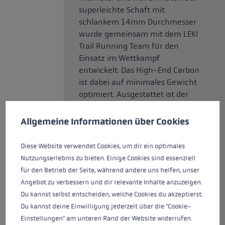
superleichte Schaft mit
schlankem 14mm Durchmesser
wurde gemeinsam mit dem LEKI
Trail Running Team für den
Einsatz im Wettkampf
entwickelt. Das High-End Carbon
ist dabei auf minimales Gewicht
optimiert. Ausgestattet ist der
Cookie-Voreinstellungen
Wettkampfstock mit dem Trail
Diese Website verwendet Cookies, um eine bestmögliche Er
Trigger Shark, das erste zu 100
Allgemeine Informationen über Cookies
Prozent für Trail Running
entwickelte Griff-Schlaufen-
Diese Website verwendet Cookies, um dir ein optimales
System. Die Schlaufe sitzt wie
Nutzungserlebnis zu bieten. Einige Cookies sind essenziell
angegossen und überträgt die
für den Betrieb der Seite, während andere uns helfen, unser
Kraft direkt in das Zentrum des
Angebot zu verbessern und dir relevante Inhalte anzuzeigen.
Stocks. Alternativ zur Schlaufe
Du kannst selbst entscheiden, welche Cookies du akzeptierst.
kann auch ein passender
Du kannst deine Einwilligung jederzeit über die "Cookie-
Trigger-Shark-Handschuh
Einstellungen" am unteren Rand der Website widerrufen.