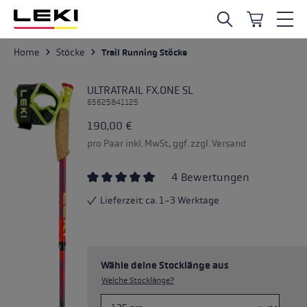
Zum Hauptinhalt springen
Home
Stöcke
Trail Running Stöcke
ULTRATRAIL FX.ONE SL
65625841125
190,00 €
pro Paar inkl. MwSt., ggf. zzgl. Versand
4 Bewertungen
Durchschnittliche Bewertung von 4.5 von 5
Lieferzeit: ca. 1-3 Werktage
Wähle deine Stocklänge aus
Welche Stocklänge?