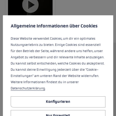
Cookie-Voreinstellungen
Diese Website verwendet Cookies, um eine bestmögliche Er
Allgemeine Informationen über Cookies
Diese Website verwendet Cookies, um dir ein optimales
Nutzungserlebnis zu bieten. Einige Cookies sind essenziell
für den Betrieb der Seite, während andere uns helfen, unser
Die Fäustlingsvariante Griffin Base 3D Women
Angebot zu verbessern und dir relevante Inhalte anzuzeigen.
Mitt hält deine Hände bei kälteren
Du kannst selbst entscheiden, welche Cookies du akzeptierst.
Temperaturen optimal warm. Die Außenhand
Du kannst deine Einwilligung jederzeit über die "Cookie-
besteht aus wasserabweisendem Softshell und
Einstellungen" am unteren Rand der Website widerrufen.
Premium Ziegenleder, die Innenhand aus
Weitere Informationen findest du in unserer
ultraweichem Schafsleder. Diese Kombination
Datenschutzerklärung
.
sorgt für einen angenehmen Tragekomfort
und gleichzeitig hohen Grip am Stock. Dank
Konfigurieren
Hyperloft Isolierung, Micro Bemberg und Soft
Plush Futter sind deine Hände optimal vor Kälte
geschützt. Durch das Trigger 3D System kannst
Nur Essentiell