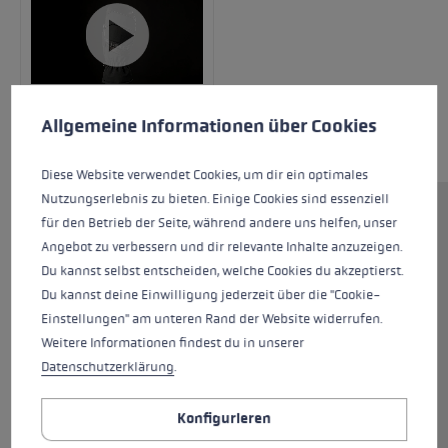
Cookie-Voreinstellungen
Diese Website verwendet Cookies, um eine bestmögliche Er
Allgemeine Informationen über Cookies
Diese Website verwendet Cookies, um dir ein optimales
Nutzungserlebnis zu bieten. Einige Cookies sind essenziell
Die Fäustlingsvariante Griffin Base 3D Women
für den Betrieb der Seite, während andere uns helfen, unser
Mitt hält deine Hände bei kälteren
Angebot zu verbessern und dir relevante Inhalte anzuzeigen.
Temperaturen optimal warm. Die Außenhand
Du kannst selbst entscheiden, welche Cookies du akzeptierst.
besteht aus wasserabweisendem Softshell und
Du kannst deine Einwilligung jederzeit über die "Cookie-
Premium Ziegenleder, die Innenhand aus
Einstellungen" am unteren Rand der Website widerrufen.
ultraweichem Schafsleder. Diese Kombination
Weitere Informationen findest du in unserer
sorgt für einen angenehmen Tragekomfort
Datenschutzerklärung
.
und gleichzeitig hohen Grip am Stock. Dank
Hyperloft Isolierung, Micro Bemberg und Soft
Konfigurieren
Plush Futter sind deine Hände optimal vor Kälte