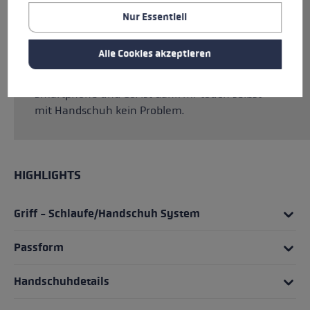
geschützt. Durch das Trigger 3D System kannst
Nur Essentiell
du innerhalb von Sekunden in den Stock
einklicken, hast dann eine direkte Verbindung
Alle Cookies akzeptieren
zwischen Handschuh und Stock und somit die
beste Kraftübertragung. Die Bedienung von
Smartphone und Co. ist dank mf touch selbst
mit Handschuh kein Problem.
HIGHLIGHTS
Griff - Schlaufe/Handschuh System
Passform
Handschuhdetails