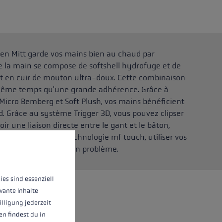
en Mitt garde vos mains bien au chaud par
de la main se compose de softshell hydrofuge et de
t en cuir de mouton ultra-doux. Cette combinaison
même temps qu'une grande adhérence. Grâce à
n Micro Bemberg et Soft Plush, vos mains bénéficient
d. Grâce au système Trigger 3D, vous pouvez clipser
r une liaison directe entre le gant et le bâton,
male. Grâce à la technologie mf touch, utiliser vos
 operation of the site, while others help us to improve our offering and to d
os gants ne pose aucun problème.
ies sind essenziell
vante Inhalte
illigung jederzeit
n findest du in