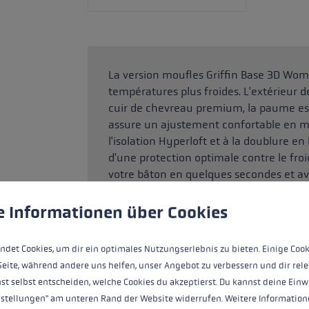
La version moufles Griffin Base 3D Wom
températures plus froides. L'extérieur 
cuir de chevreau premium, la paume es
assure un ajustement confortable en 
l'isolation Hyperloft et à la doublure e
d'une protection optimale contre le froi
votre bâton en quelques secondes et avoi
ère de cookies
pour une transmission de puissance maxi
 to give you the best possible experience. Some cookies are essential for the
smartphone et autres appareils avec v
e Informationen über Cookies
ndet Cookies, um dir ein optimales Nutzungserlebnis zu bieten. Einige Cook
Seite, während andere uns helfen, unser Angebot zu verbessern und dir rele
MEILLEURS PRODUITS
st selbst entscheiden, welche Cookies du akzeptierst. Du kannst deine Einw
nstellungen" am unteren Rand der Website widerrufen. Weitere Informatione