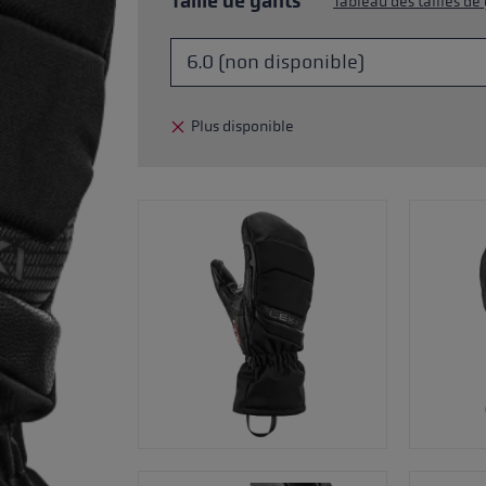
Taille de gants
Tableau des tailles de
ébutants
tre taille de gants
plus →
Plus disponible