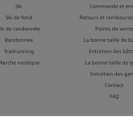
Ski
Commande et env
Ski de fond
Retours et rembours
Ski de randonnée
Points de vent
Randonnée
La bonne taille de b
Trailrunning
Entretien des bât
Marche nordique
La bonne taille de 
Entretien des ga
Contact
FAQ
nnées
AGB
Accessibilité
Paramètres des cookies
Newsletter