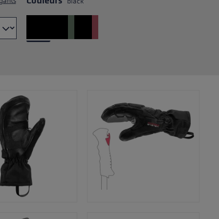
Couleurs
 gants
black