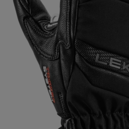
pour les d
Gants extra chauds
Trouvez vo
En savoir 