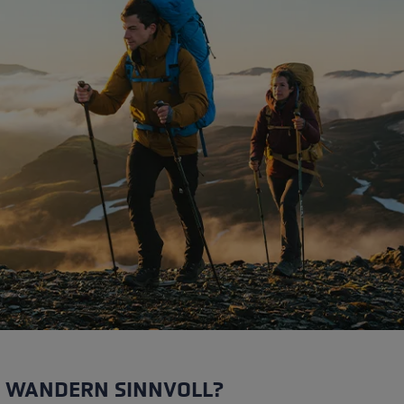
ne Handschuhgröße
hren →
M WANDERN SINNVOLL?