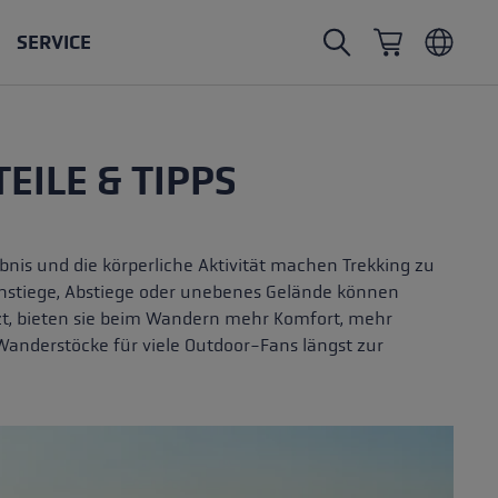
SERVICE
Nordic Walking Stöcke
Skitouren Handschuhe
Headwear
Trailrunning
ILE & TIPPS
Fixlänge
Wasserdichte Handschuhe
Stöcke
Vario
Fäustlinge
Handschuhe
bnis und die körperliche Aktivität machen Trekking zu
Gummipuffer
Leichte Handschuhe
 Anstiege, Abstiege oder unebenes Gelände können
etzt, bieten sie beim Wandern mehr Komfort, mehr
nderstöcke für viele Outdoor-Fans längst zur
öcken