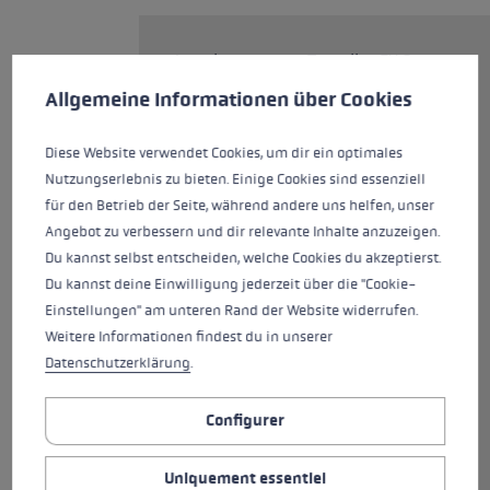
Avec le nouveau Traveller FX.One
Préférences en matière de cookies
Carbon, vous allez encore plus
This website uses cookies to give you the best possible experience. Some c
Allgemeine Informationen über Cookies
vite ! Le bâton pliable en
carbone de 181 g est équipé du
Diese Website verwendet Cookies, um dir ein optimales
nouveau Nordic Shark. Une
Nutzungserlebnis zu bieten. Einige Cookies sind essenziell
technologie de poignées et de
für den Betrieb der Seite, während andere uns helfen, unser
dragonnes parfaite, conçue pour
Angebot zu verbessern und dir relevante Inhalte anzuzeigen.
les disciplines nordiques. Grâce à
Du kannst selbst entscheiden, welche Cookies du akzeptierst.
cette nouvelle poignée, vous
Du kannst deine Einwilligung jederzeit über die "Cookie-
bénéficiez d'un guidage précis,
Einstellungen" am unteren Rand der Website widerrufen.
d'un contrôle et d'un transfert
Weitere Informationen findest du in unserer
de force sur le bâton qui
Datenschutzerklärung
.
permettent de gagner en
efficacité lors de votre
Configurer
entraînement. Le bouton-
poussoir permet de plier le bâton
Uniquement essentiel
en un clin d'œil et de le ramener