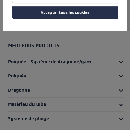
à une taille de 35 cm. Testez le
compagnon de voyage optimal
Accepter tous les cookies
et expérimentez l'excellence !
MEILLEURS PRODUITS
Poignée - Système de dragonne/gant
Poignée
Dragonne
Matériau du tube
Système de pliage