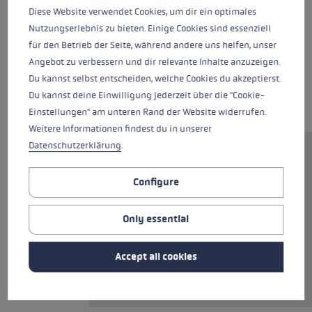
Diese Website verwendet Cookies, um dir ein optimales
Nutzungserlebnis zu bieten. Einige Cookies sind essenziell
für den Betrieb der Seite, während andere uns helfen, unser
Angebot zu verbessern und dir relevante Inhalte anzuzeigen.
Du kannst selbst entscheiden, welche Cookies du akzeptierst.
Du kannst deine Einwilligung jederzeit über die "Cookie-
Einstellungen" am unteren Rand der Website widerrufen.
Weitere Informationen findest du in unserer
Datenschutzerklärung
.
The Carbon 14 3D Women is
sensationally light thanks to
Configure
pure carbon and a 14 mm slim
shaft. The new Trigger 3D
Only essential
system delivers superior control
thanks to direct contact
Accept all cookies
between glove and pole, easy to
clip in and back out again.