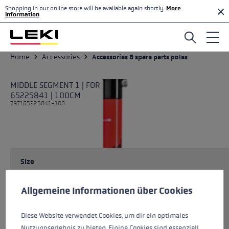
Shopping in our online store will be available again shortly.
More
Skip to main content
information
Home
Accessories
Accessories & spare parts poles
MIDDLE SEGMENT 1 | FOR
65225841 | 100CM
797165225841-100
Size
Cookie preferences
This website uses cookies to give you the best possible experience. Some c
Allgemeine Informationen über Cookies
Colours
multi
Diese Website verwendet Cookies, um dir ein optimales
Nutzungserlebnis zu bieten. Einige Cookies sind essenziell