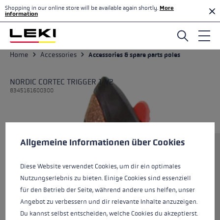
Shopping in our online store will be available again shortly.
More
Skip to main content
information
Home
Accessories
Accessories & spare parts poles
NORDIC CORTEC TRIGGER 1 V2
8345161600300
Cookie preferences
This website uses cookies to give you the best possible experience. Some c
Allgemeine Informationen über Cookies
Size
Diese Website verwendet Cookies, um dir ein optimales
Nutzungserlebnis zu bieten. Einige Cookies sind essenziell
Colours
black
für den Betrieb der Seite, während andere uns helfen, unser
Angebot zu verbessern und dir relevante Inhalte anzuzeigen.
Du kannst selbst entscheiden, welche Cookies du akzeptierst.