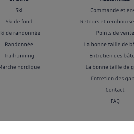
Ski
Commande et env
Ski de fond
Retours et rembours
Ski de randonnée
Points de vent
Randonnée
La bonne taille de b
Trailrunning
Entretien des bât
Marche nordique
La bonne taille de 
Entretien des ga
Contact
FAQ
nnées
AGB
Accessibilité
Paramètres des cookies
Newsletter