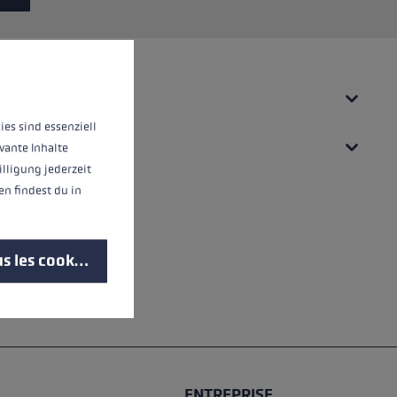
 operation of the site, while others help us to improve our offering and to d
UES
ies sind essenziell
vante Inhalte
illigung jederzeit
n findest du in
s les cookies
ENTREPRISE