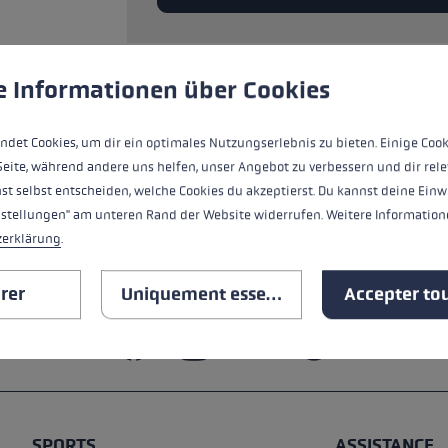
ébutants
tre taille de gants
ère de cookies
 to give you the best possible experience. Some cookies are essential for the
e Informationen über Cookies
plus →
TOUTES LES CARACTÉRISTIQ
ndet Cookies, um dir ein optimales Nutzungserlebnis zu bieten. Einige Cook
SAFETY INSTRUCTIONS
Seite, während andere uns helfen, unser Angebot zu verbessern und dir rele
st selbst entscheiden, welche Cookies du akzeptierst. Du kannst deine Einw
nstellungen" am unteren Rand der Website widerrufen. Weitere Informatione
zerklärung
.
rer
Uniquement essentiel
Accepter tou
SPORTS
ASSISTANCE