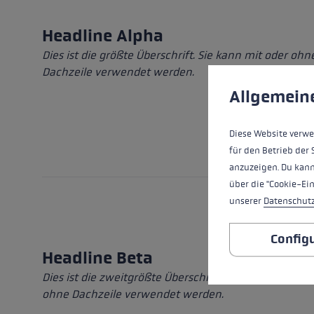
Headline Alpha
Dies ist die größte Überschrift. Sie kann mit oder ohn
Cookie preferences
Dachzeile verwendet werden.
This website uses cookies
Allgemein
Diese Website verwe
für den Betrieb der 
anzuzeigen. Du kann
über die "Cookie-Ei
unserer
Datenschut
Config
Headline Beta
Dies ist die zweitgrößte Überschrift. Sie kann mit ode
ohne Dachzeile verwendet werden.