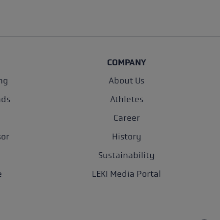
COMPANY
ng
About Us
nds
Athletes
Career
sor
History
Sustainability
e
LEKI Media Portal