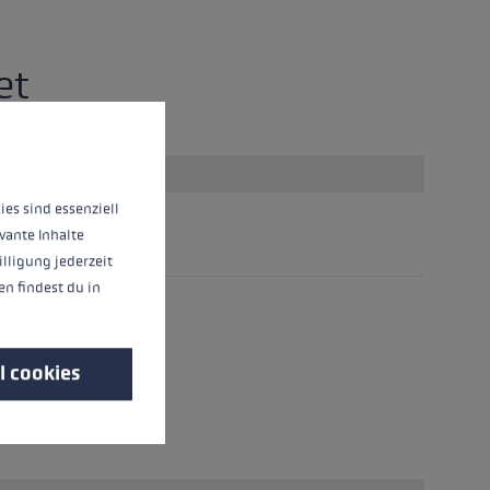
et
 operation of the site, while others help us to improve our offering and to d
ies sind essenziell
vante Inhalte
illigung jederzeit
n findest du in
l cookies