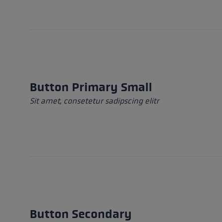
Waterproof Gloves
Roller ski
Accessories
Accessorie
Find your 
Extra warm gloves
Find out 
Button Primary Small
Sit amet, consetetur sadipscing elitr
Button Secondary