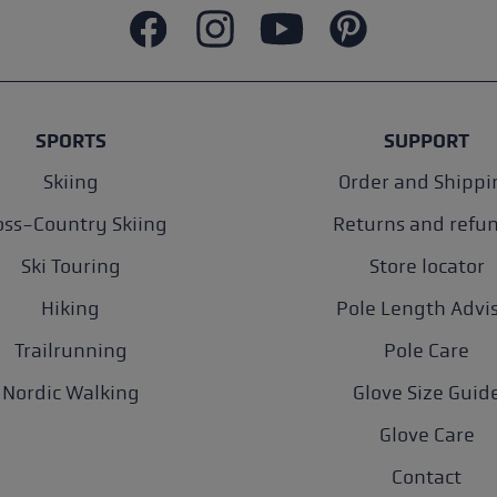
SPORTS
SUPPORT
Skiing
Order and Shippi
oss-Country Skiing
Returns and refu
Ski Touring
Store locator
Hiking
Pole Length Advi
Trailrunning
Pole Care
Nordic Walking
Glove Size Guid
Glove Care
Contact