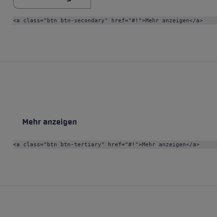
<a class="btn btn-secondary" href="#!">Mehr anzeigen</a>
Mehr anzeigen
<a class="btn btn-tertiary" href="#!">Mehr anzeigen</a>