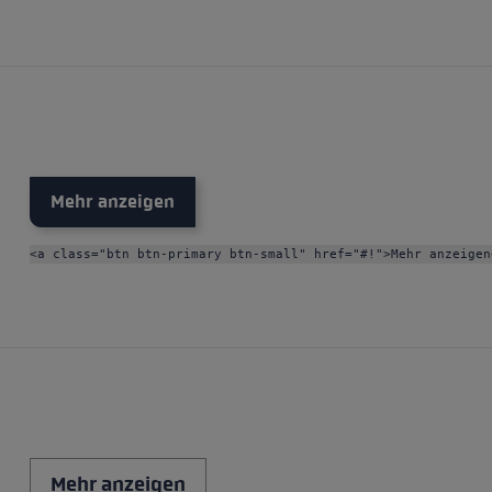
s
Accessories & spare parts
glove size
more →
Mehr anzeigen
<a class="btn btn-primary btn-small" href="#!">Mehr anzeigen
Mehr anzeigen