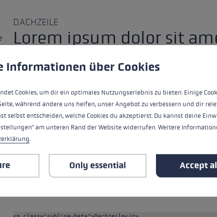
DACHZEILE
Lorem ipsum dolor sit am
e
 to give you the best possible experience. Some cookies are essential for the
e Informationen über Cookies
<p class="subline-alpha">Dachzeile</p>

<h1>Lorem ipsum dolor sit amet</h1>
ndet Cookies, um dir ein optimales Nutzungserlebnis zu bieten. Einige Cook
Seite, während andere uns helfen, unser Angebot zu verbessern und dir rele
st selbst entscheiden, welche Cookies du akzeptierst. Du kannst deine Einw
nstellungen" am unteren Rand der Website widerrufen. Weitere Informatione
zerklärung
.
ure
Only essential
Accept al
Dachzeile
Lorem ipsum dolor sit amet
r
<p class="subline-beta">Dachzeile</p>
