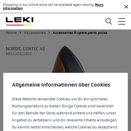
Shopping in our online store will be available again shortly.
More
Skip to main content
information
Home
Accessories
Accessories & spare parts poles
NORDIC CORTEC V2
8634161610909
Cookie preferences
This website uses cookies to give you the best possible experience. Some c
Allgemeine Informationen über Cookies
Size
Diese Website verwendet Cookies, um dir ein optimales
Nutzungserlebnis zu bieten. Einige Cookies sind essenziell
Colours
black-corkoptic
für den Betrieb der Seite, während andere uns helfen, unser
Angebot zu verbessern und dir relevante Inhalte anzuzeigen.
Du kannst selbst entscheiden, welche Cookies du akzeptierst.