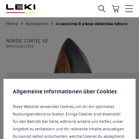
Skip to main content
Home
Accessories
Accessoires & pièces détachées bâtons
NORDIC CORTEC V2
8634161610909
Préférences en matière de cookies
Taille
This website uses cookies to give you the best possible experience. Some c
Allgemeine Informationen über Cookies
Diese Website verwendet Cookies, um dir ein optimales
Couleurs
black-corkoptic
Nutzungserlebnis zu bieten. Einige Cookies sind essenziell
für den Betrieb der Seite, während andere uns helfen, unser
Angebot zu verbessern und dir relevante Inhalte anzuzeigen.
Du kannst selbst entscheiden, welche Cookies du akzeptierst.