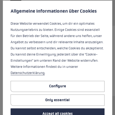
Cookie preferences
This website uses cookies to give you the best possible experience. Some c
Allgemeine Informationen über Cookies
Request sparepart
Diese Website verwendet Cookies, um dir ein optimales
Nutzungserlebnis zu bieten. Einige Cookies sind essenziell
für den Betrieb der Seite, während andere uns helfen, unser
Angebot zu verbessern und dir relevante Inhalte anzuzeigen.
Du kannst selbst entscheiden, welche Cookies du akzeptierst.
Du kannst deine Einwilligung jederzeit über die "Cookie-
Einstellungen" am unteren Rand der Website widerrufen.
Weitere Informationen findest du in unserer
Datenschutzerklärung
.
Configure
Only essential
Ersatzsegment (Unterteil) für LEKI FX Stöcke.
Abmessungen: 14x330mm. Rohrmaterial:
Accept all cookies