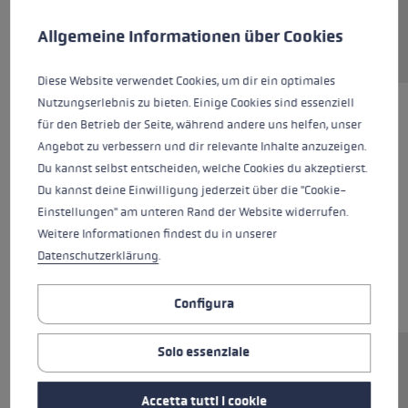
Preferenze per i cookie
This website uses cookies to give you the best possible experience. Some c
Allgemeine Informationen über Cookies
Diese Website verwendet Cookies, um dir ein optimales
Nutzungserlebnis zu bieten. Einige Cookies sind essenziell
für den Betrieb der Seite, während andere uns helfen, unser
Angebot zu verbessern und dir relevante Inhalte anzuzeigen.
Du kannst selbst entscheiden, welche Cookies du akzeptierst.
Du kannst deine Einwilligung jederzeit über die "Cookie-
Einstellungen" am unteren Rand der Website widerrufen.
Weitere Informationen findest du in unserer
Datenschutzerklärung
.
Configura
Solo essenziale
Ersatzsegment (Unterteil) für LEKI FX Stöcke.
Abmessungen: 14x330mm. Rohrmaterial:
Accetta tutti i cookie